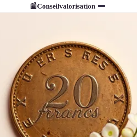
Conseilvalorisation
📰