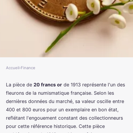
Accueil
›
Finance
FINANCE
20 francs 1913 : l'héritage de
La pièce de
20 francs or
de 1913 représente l'un des
fleurons de la numismatique française. Selon les
marianne à redécouvrir
dernières données du marché, sa valeur oscille entre
400 et 800 euros pour un exemplaire en bon état,
David
•
28 novembre 2025
•
8 min de lecture
reflétant l'engouement constant des collectionneurs
pour cette référence historique. Cette pièce