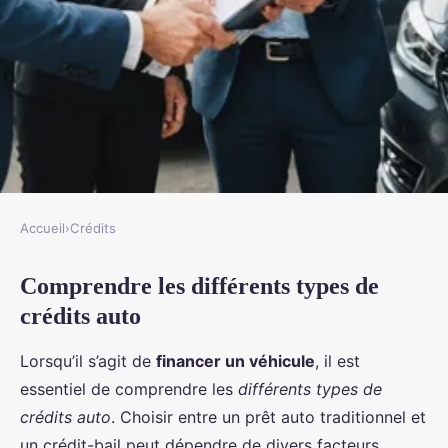
Accueil
›
Crédits
CRÉDITS
Comprendre les différents types de
Comment choisir le meilleur
crédits auto
crédit auto ?
Lorsqu’il s’agit de
financer un véhicule
, il est
David
•
5 novembre 2024
•
7 min de lecture
essentiel de comprendre les
différents types de
crédits auto
. Choisir entre un prêt auto traditionnel et
un crédit-bail peut dépendre de divers facteurs,